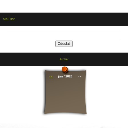
Mail list
Archív
<<
jún / 2026
>>