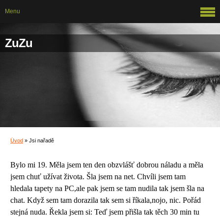
Menu
ZuZu
Úvod
»
Jsi nařadě
Bylo mi 19. Měla jsem ten den obzvlášť dobrou náladu a měla
jsem chuť užívat života. Šla jsem na net. Chvíli jsem tam
hledala tapety na PC,ale pak jsem se tam nudila tak jsem šla na
chat. Když sem tam dorazila tak sem si říkala,nojo, nic. Pořád
stejná nuda. Řekla jsem si: Teď jsem přišla tak těch 30 min tu