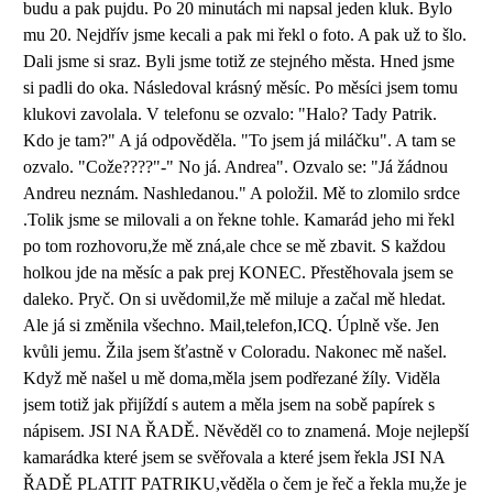
budu a pak pujdu. Po 20 minutách mi napsal jeden kluk. Bylo
mu 20. Nejdřív jsme kecali a pak mi řekl o foto. A pak už to šlo.
Dali jsme si sraz. Byli jsme totiž ze stejného města. Hned jsme
si padli do oka. Následoval krásný měsíc. Po měsíci jsem tomu
klukovi zavolala. V telefonu se ozvalo: "Halo? Tady Patrik.
Kdo je tam?" A já odpověděla. "To jsem já miláčku". A tam se
ozvalo. "Cože????"-" No já. Andrea". Ozvalo se: "Já žádnou
Andreu neznám. Nashledanou." A položil. Mě to zlomilo srdce
.Tolik jsme se milovali a on řekne tohle. Kamarád jeho mi řekl
po tom rozhovoru,že mě zná,ale chce se mě zbavit. S každou
holkou jde na měsíc a pak prej KONEC. Přestěhovala jsem se
daleko. Pryč. On si uvědomil,že mě miluje a začal mě hledat.
Ale já si změnila všechno. Mail,telefon,ICQ. Úplně vše. Jen
kvůli jemu. Žila jsem šťastně v Coloradu. Nakonec mě našel.
Když mě našel u mě doma,měla jsem podřezané žíly. Viděla
jsem totiž jak přijíždí s autem a měla jsem na sobě papírek s
nápisem. JSI NA ŘADĚ. Něvěděl co to znamená. Moje nejlepší
kamarádka které jsem se svěřovala a které jsem řekla JSI NA
ŘADĚ PLATIT PATRIKU,věděla o čem je řeč a řekla mu,že je